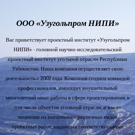
ООО «Узугольпром НИПИ»
Вас приветствует проектный институт «Узугольпром
НИПИ» - головной научно-исследовательский
проектный институт угольной отрасли Республики
Узбекистан. Наша компания осуществляет свою
деятельность с 2002 года. Компания создана командой
профессионалов, имеющих внушительный
многолетний опыт работы в сфере проектирования, в
том числе объектов угольной отрасли, и имеет
лицензии на выполнение различных видов
проектных работ, выданных соответствующими