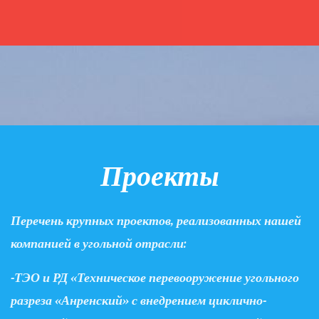
Проекты
Перечень крупных проектов, реализованных нашей
компанией в угольной отрасли:
-ТЭО и РД «Техническое перевооружение угольного
разреза «Анренский» с внедрением циклично-