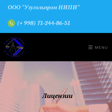
ООО "Узугольпром НИПИ"
(+ 998) 71-244-86-51
MENU
Лицензии